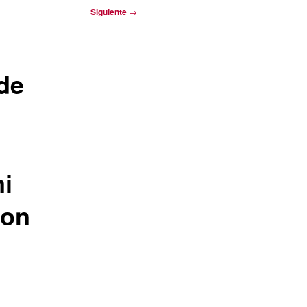
Siguiente
→
 de
mi
Don