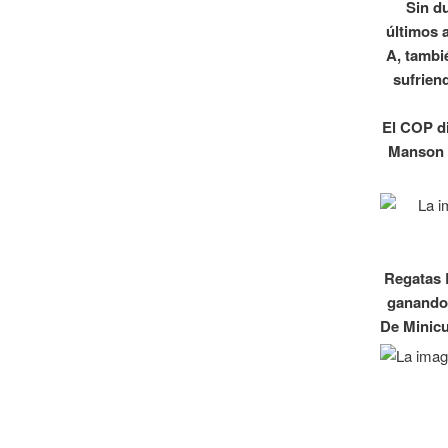
Sin du
últimos 
A, tambi
sufrien
El COP di
Manson d
Regatas 
ganando 
De Minicu