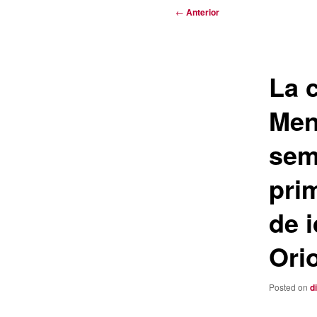
Navegación
←
Anterior
de
entradas
La c
Men
semi
pri
de 
Ori
Posted on
d