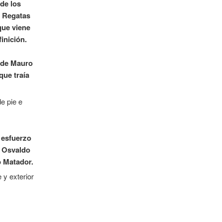
 de los
y Regatas
que viene
inición.
l de Mauro
que traía
 esfuerzo
r Osvaldo
o Matador.