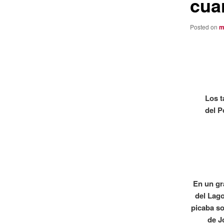
cuar
Posted on
m
Los t
del P
En un gr
del Lag
picaba so
de J