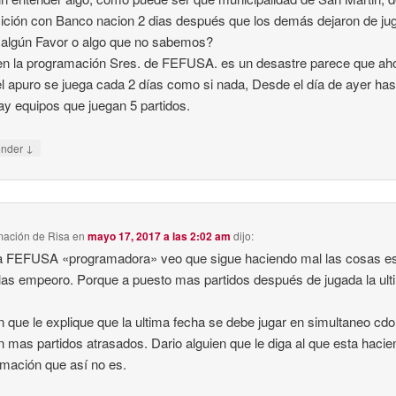
ición con Banco nacion 2 dias después que los demás dejaron de jug
algún Favor o algo que no sabemos?
n la programación Sres. de FEFUSA. es un desastre parece que aho
el apuro se juega cada 2 días como si nada, Desde el día de ayer has
ay equipos que juegan 5 partidos.
↓
onder
ación de Risa
en
mayo 17, 2017 a las 2:02 am
dijo:
a FEFUSA «programadora» veo que sigue haciendo mal las cosas es
las empeoro. Porque a puesto mas partidos después de jugada la ult
n que le explique que la ultima fecha se debe jugar en simultaneo cdo
 mas partidos atrasados. Dario alguien que le diga al que esta hacie
mación que así no es.