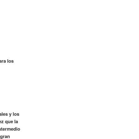
ara los
les y los
z que la
intermedio
 gran