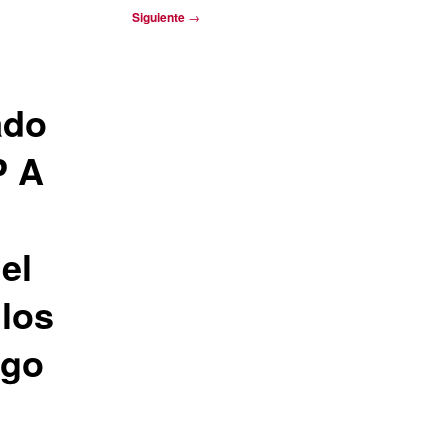
Siguiente
→
ado
P A
el
 los
ego