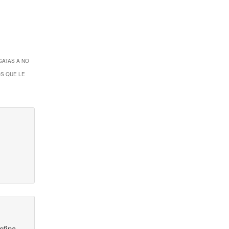
GATAS A NO
OS QUE LE
efina