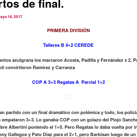
tos de final.
ayo 16, 2017
PRIMERA DIVISIÓN
Talleres B 4×2 CEREDE
antos azulgrana los marcaron Acosta, Padilla y Fernández x 2. P
oli convirtieron Ramirez y Carranza
COP A 3×3 Regatas A Parcial 1×2
an partido con un final dramático con polémica y todo, los policia
o empataron 3×3. Lo ganaba COP con un golazo del Piojo Sanche
bre Albertini poniendo el 1×0. Pero Regatas lo daba vuelta por 
ony Gallegos y Pato Diaz para el 2×1, pero Barbisan luego de un