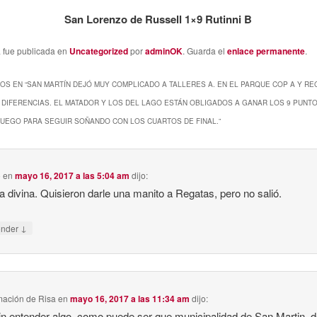
San Lorenzo de Russell 1×9 Rutinni B
a fue publicada en
Uncategorized
por
adminOK
. Guarda el
enlace permanente
.
OS EN “
SAN MARTÍN DEJÓ MUY COMPLICADO A TALLERES A. EN EL PARQUE COP A Y RE
DIFERENCIAS. EL MATADOR Y LOS DEL LAGO ESTÁN OBLIGADOS A GANAR LOS 9 PUNT
UEGO PARA SEGUIR SOÑANDO CON LOS CUARTOS DE FINAL.
”
o
en
mayo 16, 2017 a las 5:04 am
dijo:
ia divina. Quisieron darle una manito a Regatas, pero no salió.
↓
onder
ación de Risa
en
mayo 16, 2017 a las 11:34 am
dijo:
in entender algo, como puede ser que municipalidad de San Martin, d