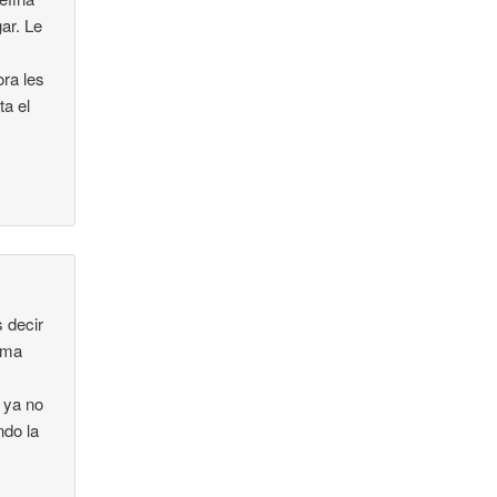
ar. Le
ra les
ta el
 decir
ima
 ya no
ndo la