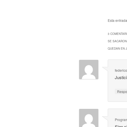
Esta entrad
3 COMENTARI
SE SACARON 
QUEDAN EN J
federic
Justic
Resp
Program
Sigo s