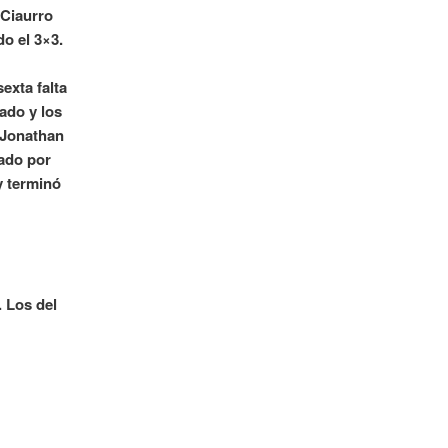
 Ciaurro
o el 3×3.
sexta falta
ado y los
 Jonathan
iado por
y terminó
 Los del