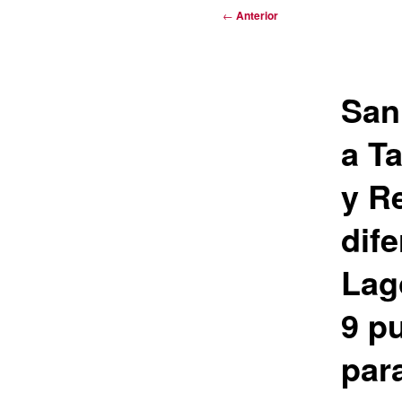
Navegación
←
Anterior
de
entradas
San
a T
y R
dife
Lag
9 p
par