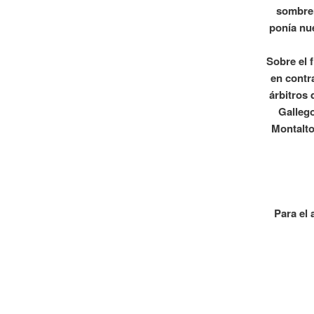
sombrer
ponía nu
Sobre el f
en contr
árbitros 
Gallego
Montalto
Para el