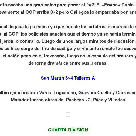
ito sacaba una gran bolea para poner el 2×2. El «Enano» Daniel
evamente al COP arriba 3×2 pero Gallegos lo empardaba poniend
inal llegaba la polémica ya que uno de los árbitros le cobraba la 
a al COP, los policiales aducían que el tiempo ya se había termin
dijeron lo contrario. Luego de unos largos minutos de discusión
s se hizo cargo del tiro de castigo y el violento remate fue desv
, el balón pego en el travesaño, luego en la espalda del arquero 
de forna dramática entre sus piernas.
San Martín 5×4 Talleres A
 albirrojo marcaron Varas Logiacono, Guevara Cuello y Carrasco.
Matador fueron obras de Pacheco ×2, Páez y Villodas
CUARTA DIVISION