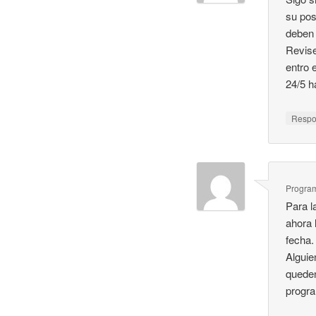
su pos
deben 
Revise
entro 
24/5 h
Resp
Program
Para l
ahora 
fecha.
Alguie
queden
progra