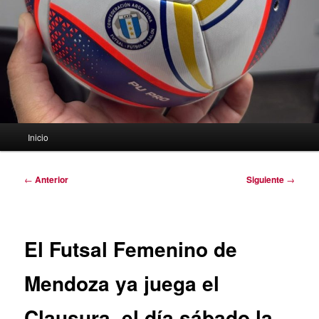
Menú
Inicio
principal
Navegación
←
Anterior
Siguiente
→
de
entradas
El Futsal Femenino de
Mendoza ya juega el
Clausura, el día sábado la