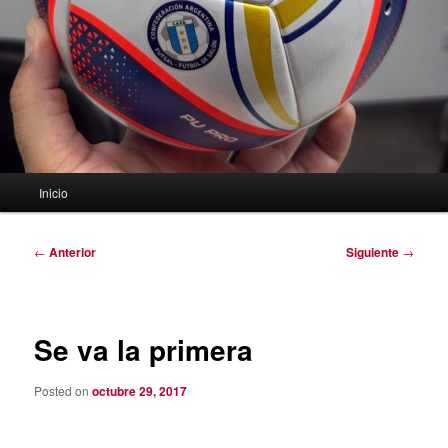
Menú
Inicio
principal
Navegación
←
Anterior
Siguiente
→
de
entradas
Se va la primera
Posted on
octubre 29, 2017