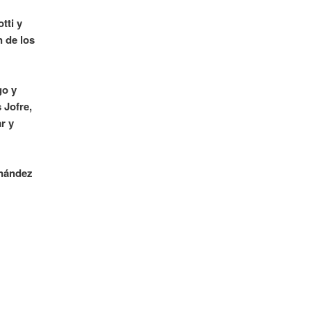
tti y
n de los
go y
 Jofre,
r y
rnández
s