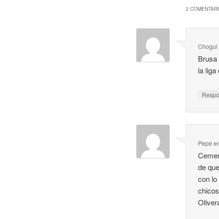
2 COMENTARI
Chogui
Brusa 
la lig
Resp
Pepe
e
Cement
de que
con lo
chicos
Oliver