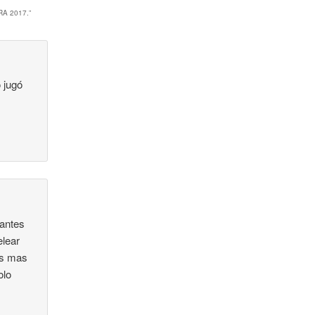
A 2017.
”
 jugó
 antes
elear
es mas
olo