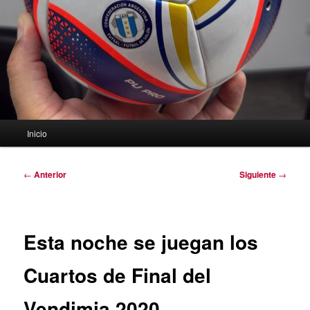
Menú
Inicio
principal
Navegación
←
Anterior
Siguiente
→
de
entradas
Esta noche se juegan los
Cuartos de Final del
Vendimia 2020.