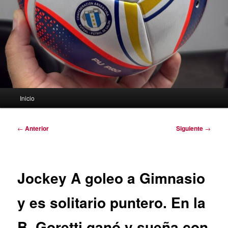
Menú
Inicio
principal
Navegación
←
Anterior
Siguiente
→
de
entradas
Jockey A goleo a Gimnasio
y es solitario puntero. En la
B, Goretti ganó y sueña con