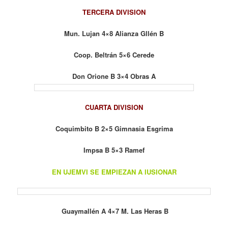
TERCERA DIVISION
Mun. Lujan 4×8 Alianza Gllén B
Coop. Beltrán 5×6 Cerede
Don Orione B 3×4 Obras A
CUARTA DIVISION
Coquimbito B 2×5 Gimnasia Esgrima
Impsa B 5×3 Ramef
EN UJEMVI SE EMPIEZAN A IUSIONAR
Guaymallén A 4×7 M. Las Heras B