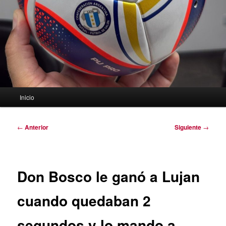
Menú
Inicio
principal
Navegación
←
Anterior
Siguiente
→
de
entradas
Don Bosco le ganó a Lujan
cuando quedaban 2
segundos y lo mando a