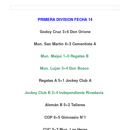
PRIMERA DIVISION FECHA 14
Godoy Cruz 3×6 Don Orione
Mun. San Martín 4×3 Cementista A
Mun. Maipú 1×0 Regatas B
Mun. Lujan 3×4 Don Bosco
Regatas A 5×1 Jockey Club A
Jockey Club B 2×4 Independiente Rivadavia
Alemán B 5×2 Talleres
COP 6×5 Gimnasio N°1
CUC 5×3 Mun. Las Heras