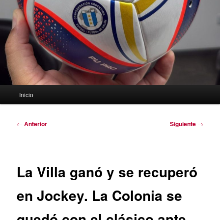
Menú
Inicio
principal
Navegación
←
Anterior
Siguiente
→
de
entradas
La Villa ganó y se recuperó
en Jockey. La Colonia se
quedó con el clásico ante