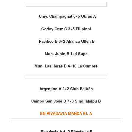
Univ. Champagnat 6×5 Obras A
Godoy Cruz C 3×5 Filipinni
Pacífico B 3×2 Alianza Gllen B
Mun. Junin B 1×4 Supe
Mun. Las Heras B 4×10 La Cumbre
Argentino A 4×2 Club Beltrán
Campo San José B 7×3 Sind. Maipú B
EN RIVADAVIA MANDA EL A
Rivadavia A 6×2 Rivadavia B