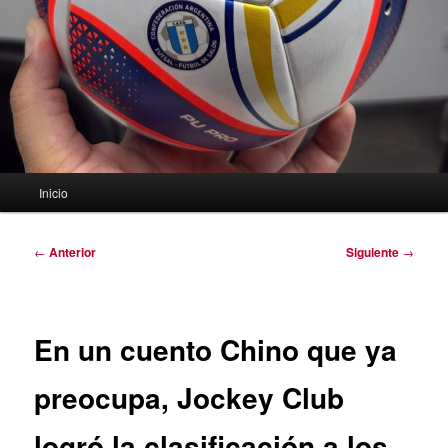
Menú
Inicio
principal
Navegación
←
Anterior
Siguiente
→
de
entradas
En un cuento Chino que ya
preocupa, Jockey Club
logró la clasificación a los