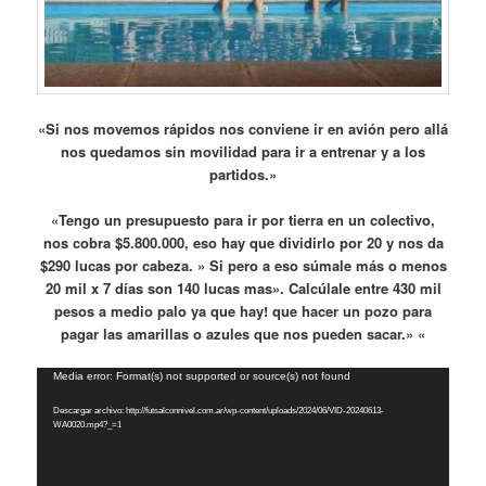
«Si nos movemos rápidos nos conviene ir en avión pero allá
nos quedamos sin movilidad para ir a entrenar y a los
partidos.»
«Tengo un presupuesto para ir por tierra en un colectivo,
nos cobra $5.800.000, eso hay que dividirlo por 20 y nos da
$290 lucas por cabeza. » Si pero a eso súmale más o menos
20 mil x 7 días son 140 lucas mas». Calcúlale entre 430 mil
pesos a medio palo ya que hay! que hacer un pozo para
pagar las amarillas o azules que nos pueden sacar.» «
Reproductor
Media error: Format(s) not supported or source(s) not found
de
Descargar archivo: http://futsalconnivel.com.ar/wp-content/uploads/2024/06/VID-20240613-
vídeo
WA0020.mp4?_=1