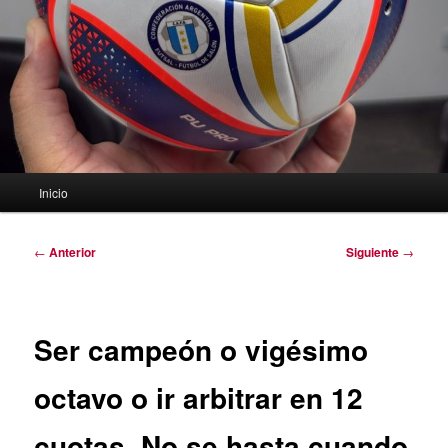
Menú
Inicio
principal
Navegación
←
Anterior
Siguiente
→
de
entradas
Ser campeón o vigésimo
octavo o ir arbitrar en 12
cuotas. No se hasta cuando