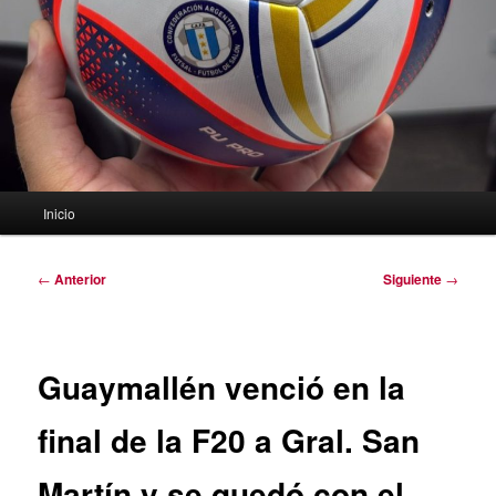
Menú
Inicio
principal
Navegación
←
Anterior
Siguiente
→
de
entradas
Guaymallén venció en la
final de la F20 a Gral. San
Martín y se quedó con el