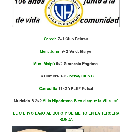
Cerede
7×1 Club Beltrán
Mun. Junin
9×2 Sind. Maipú
Mun. Maipú
6×2 Gimnasia Esgrima
La Cumbre 3×6
Jockey Club B
Carrodilla
11×2 YPLEF Futsal
Murialdo B 2×2
Villa Hipódromo B en alargue la Villa 1×0
EL CIERVO BAJO AL BUHO Y SE METIO EN LA TERCERA
RONDA