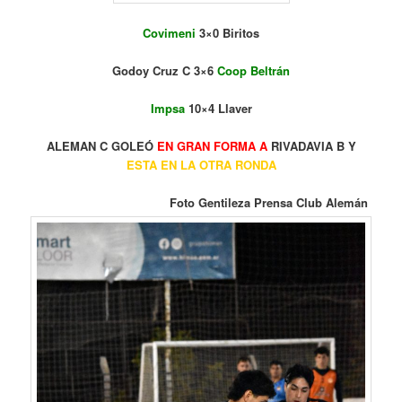
Covimeni
3×0 Biritos
Godoy Cruz C 3×6
Coop Beltrán
Impsa
10×4 Llaver
ALEMAN C GOLEÓ
EN GRAN FORMA A
RIVADAVIA B Y
ESTA EN LA OTRA RONDA
Foto Gentileza Prensa Club Alemán