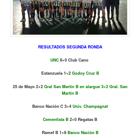
RESULTADOS SEGUNDA RONDA
UNC
8×0 Club Cano
Estanzuela 1×2
Godoy Cruz B
25 de Mayo 2×2
Gral San Martín B en alargue 3×2 Gral. San
Martín B
Banco Nación C 3×4
Univ. Champagnat
Cementista B
2×0 Regatas B
Ramef B 1×8
Banco Nación B