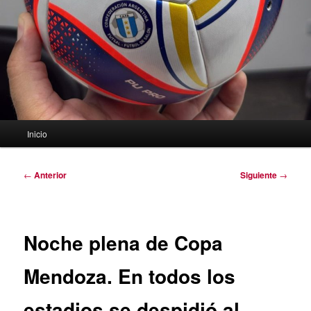
Menú
Inicio
principal
Navegación
←
Anterior
Siguiente
→
de
entradas
Noche plena de Copa
Mendoza. En todos los
estadios se despidió al