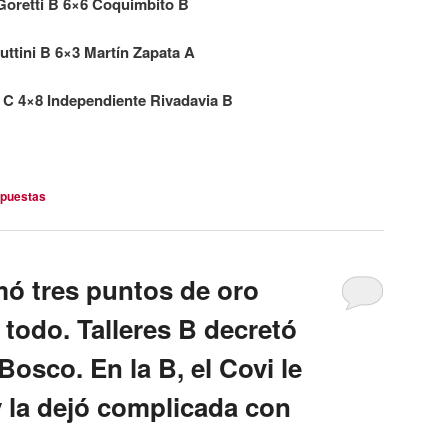
Goretti B 6×6 Coquimbito B
uttini B 6×3 Martín Zapata A
i C 4×8 Independiente Rivadavia B
puestas
mó tres puntos de oro
 todo. Talleres B decretó
Bosco. En la B, el Covi le
y la dejó complicada con