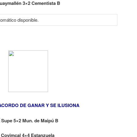
uaymallén 3×2 Cementista B
ACORDO DE GANAR Y SE ILUSIONA
Supe 5×2 Mun. de Maipú B
Covimcal 4×4 Estanzuela