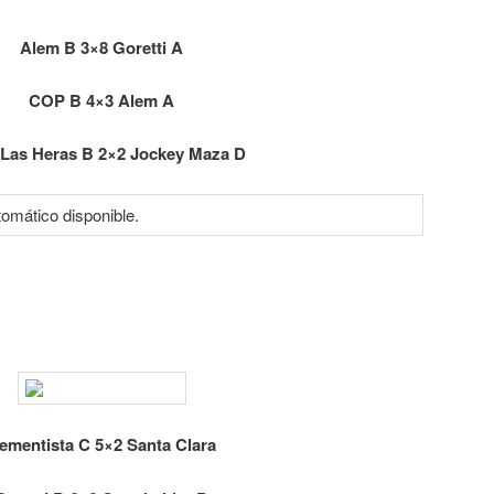
Alem B 3×8 Goretti A
COP B 4×3 Alem A
Las Heras B 2×2 Jockey Maza D
ementista C 5×2 Santa Clara