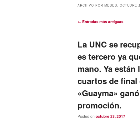
ARCHIVO POR MESES:
OCTUBRE 
Navegación
←
Entradas más antiguas
de
entradas
La UNC se recup
es tercero ya qu
mano. Ya están l
cuartos de final 
«Guayma» ganó y
promoción.
Posted on
octubre 23, 2017