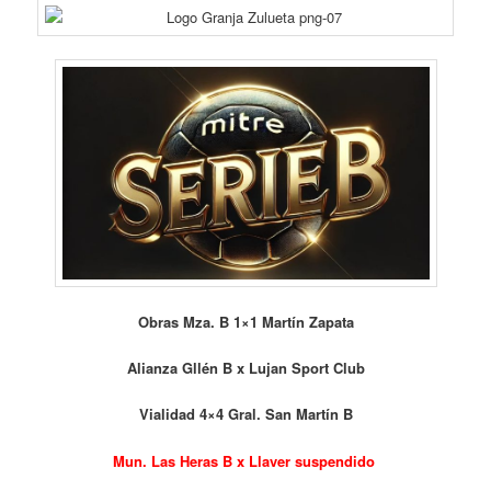
Obras Mza. B 1×1 Martín Zapata
Alianza Gllén B x Lujan Sport Club
Vialidad 4×4 Gral. San Martín B
Mun. Las Heras B x Llaver suspendido