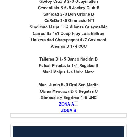
Godoy Cruz B 2×0
Guaymallén
Cementista B 6×6
Jockey Club B
Sanidad 2×0
Don Orione B
CeReDe 3×6
Gimnasio N°1
Sindicato Maipu 1×4
Alianza Guaymallén
Carrodilla 4×1
Coop Fray Luis Beltran
Universidad Champagnat 4×7
Covimeni
Alemán B 1×4
CUC
Talleres B 1×5 Banco Nación B
Futsal Rivadavia 1×1
Regatas B
Muni Maipu 1×4
Univ. Maza
Mun. Junin 5×0
Gral San Martin
Obras Mendoza 2×0
Regatas C
Gimnasia y Esgrima 4×5
UNC
ZONA A
ZONA B