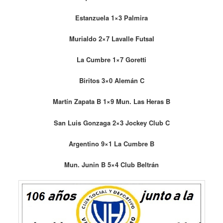
Estanzuela 1×3 Palmira
Murialdo 2×7 Lavalle Futsal
La Cumbre 1×7 Goretti
Biritos 3×0 Alemán C
Martín Zapata B 1×9 Mun. Las Heras B
San Luis Gonzaga 2×3 Jockey Club C
Argentino 9×1 La Cumbre B
Mun. Junin B 5×4 Club Beltrán