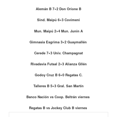
Alemán B 7×2 Don Orione B
Sind. Maipú 6×3 Covimeni
Mun. Maipú 2×4 Mun. Junín A
Gimnasia Esgrima 3×2 Guaymallén
Cerede 7×3 Univ. Champagnat
Rivadavia Futsal 2×3 Alianza Gllén
Godoy Cruz B 6×0 Regatas C.
Talleres B 5×3 Gral. San Martín
Banco Nación vs Coop. Beltrán viernes
Regatas B vs Jockey Club B viernes