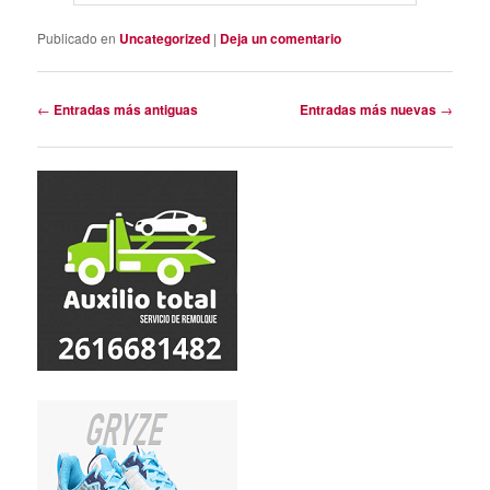
Publicado en
Uncategorized
|
Deja un comentario
Navegación
←
Entradas más antiguas
Entradas más nuevas
→
de
entradas