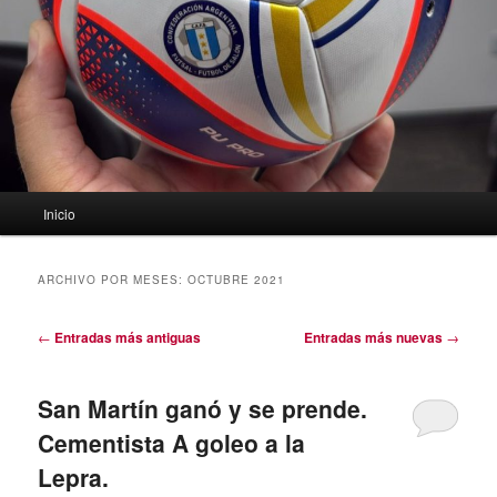
Menú
Inicio
principal
ARCHIVO POR MESES:
OCTUBRE 2021
Navegación
←
Entradas más antiguas
Entradas más nuevas
→
de
entradas
San Martín ganó y se prende.
Cementista A goleo a la
Lepra.