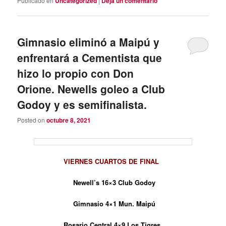
Publicado en
Uncategorized
|
Deja un comentario
Gimnasio eliminó a Maipú y
enfrentará a Cementista que
hizo lo propio con Don
Orione. Newells goleo a Club
Godoy y es semifinalista.
Posted on
octubre 8, 2021
VIERNES CUARTOS DE FINAL
Newell’s 16×3 Club Godoy
Gimnasio 4×1 Mun. Maipú
Rosario Central 4×9 Los Tigres