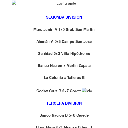
SEGUNDA DIVISION
Mun. Junin A 1×0 Gral. San Martín
Alemán
A 0x3 Campo San
José
Sanidad 5×3 Villa Hipódromo
Banco Nación x Martin Zapata
La Colonia x Talleres B
Godoy Cruz B 6×7 Goretti
TERCERA DIVISION
Banco Nación B 5×8 Cerede
Univ. Maza 0x3 Alianza Gllén. B