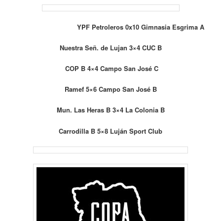
YPF Petroleros 0x10 Gimnasia Esgrima A
Nuestra Señ. de Lujan 3×4 CUC B
COP B 4×4 Campo San José C
Ramef 5×6 Campo San José B
Mun. Las Heras B 3×4 La Colonia B
Carrodilla B 5×8 Luján Sport Club