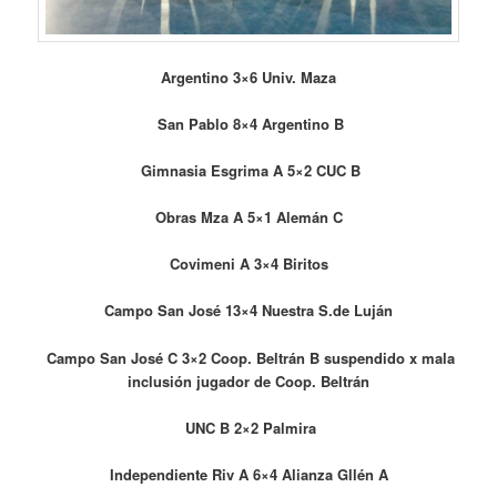
Argentino 3×6 Univ. Maza
San Pablo 8×4 Argentino B
Gimnasia Esgrima A 5×2 CUC B
Obras Mza A 5×1 Alemán C
Covimeni A 3×4 Biritos
Campo San José 13×4 Nuestra S.de Luján
Campo San José C 3×2 Coop. Beltrán B suspendido x mala
inclusión jugador de Coop. Beltrán
UNC B 2×2 Palmira
Independiente Riv A 6×4 Alianza Gllén A