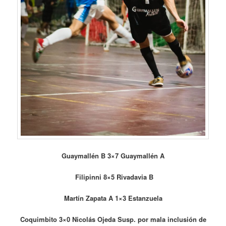
Guaymallén B 3×7 Guaymallén A
Filipinni 8×5 Rivadavia B
Martín Zapata A 1×3 Estanzuela
Coquimbito 3×0 Nicolás Ojeda Susp. por mala inclusión de