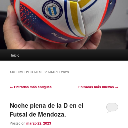
Menú
Inicio
principal
ARCHIVO POR MESES:
MARZO 2023
Navegación
←
Entradas más antiguas
Entradas más nuevas
→
de
entradas
Noche plena de la D en el
Futsal de Mendoza.
Posted on
marzo 22, 2023