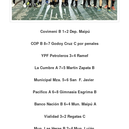
Covimeni B 1×2 Dep. Maipú
COP B 8×7 Godoy Cruz C por penales
YPF Petroleros 3×4 Ramef
La Cumbre A 7×5 Martín Zapata B
Municipal Mza. 5×6 San F. Javier
Pacifico A 6×8 Gimnasia Esgrima B
Banco Nación B 6×4 Mun. Maipú A
Vialidad 3×2 Regatas C
Mun. Las Heras B 2×4 Mun. Luján