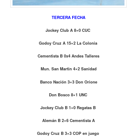
TERCERA FECHA
Jockey Club A 8×0 CUC
Godoy Cruz A 15×2 La Colonia
Cementista B 0x4 Andes Talleres
Mun. San Martin 4×2 Sanidad
Banco Nación 3×3 Don Orione
Don Bosco 8×1 UNC
Jockey Club B 1×0 Regatas B
Alemán B 2×6 Cementista A
Godoy Cruz B 3×3 COP en juego