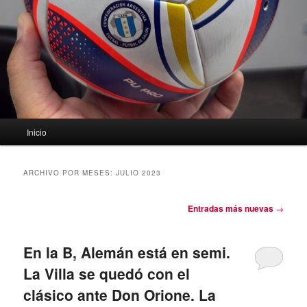
Menú
Inicio
principal
ARCHIVO POR MESES:
JULIO 2023
Navegación
Entradas más nuevas
→
de
entradas
En la B, Alemán está en semi.
La Villa se quedó con el
clásico ante Don Orione. La