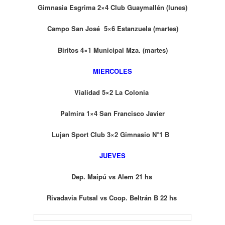
Gimnasia Esgrima 2×4 Club Guaymallén (lunes)
Campo San José 5×6 Estanzuela (martes)
Biritos 4×1 Municipal Mza. (martes)
MIERCOLES
Vialidad 5×2 La Colonia
Palmira 1×4 San Francisco Javier
Lujan Sport Club 3×2 Gimnasio N°1 B
JUEVES
Dep. Maipú vs Alem 21 hs
Rivadavia Futsal vs Coop. Beltrán B 22 hs