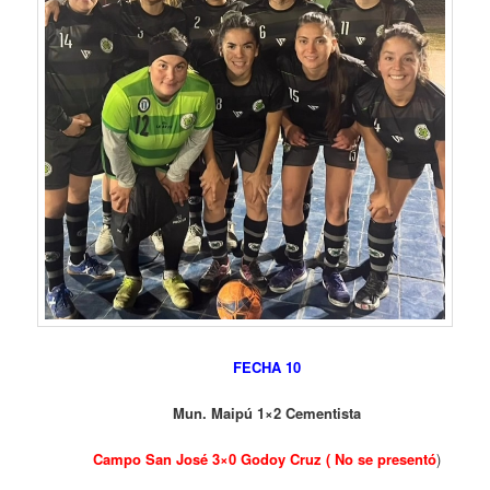
FECHA 10
Mun. Maipú 1×2 Cementista
Campo San José 3×0 Godoy Cruz ( No se presentó
)