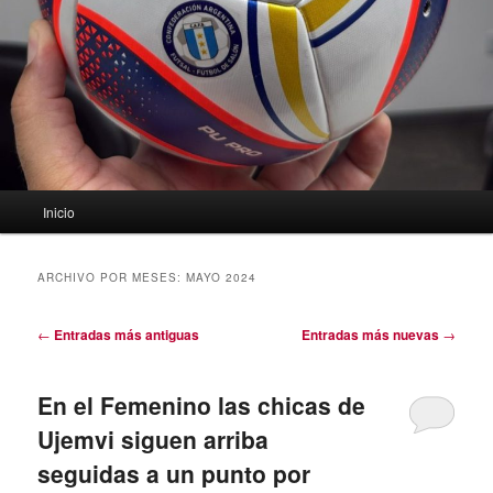
Menú
Inicio
principal
ARCHIVO POR MESES:
MAYO 2024
Navegación
←
Entradas más antiguas
Entradas más nuevas
→
de
entradas
En el Femenino las chicas de
Ujemvi siguen arriba
seguidas a un punto por