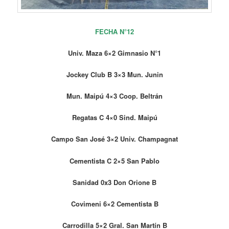
FECHA N°12
Univ. Maza 6×2 Gimnasio N°1
Jockey Club B 3×3 Mun. Junin
Mun. Maipú 4×3 Coop. Beltrán
Regatas C 4×0 Sind. Maipú
Campo San José 3×2 Univ. Champagnat
Cementista C 2×5 San Pablo
Sanidad 0x3 Don Orione B
Covimeni 6×2 Cementista B
Carrodilla 5×2 Gral. San Martín B