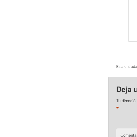
Esta entrad
Deja 
Tu direcció
*
Comentar