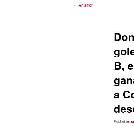
Navegación
←
Anterior
de
entradas
Don
gol
B, 
gan
a C
des
Posted on
s