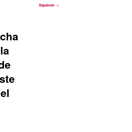
Siguiente
→
echa
la
 de
ste
el