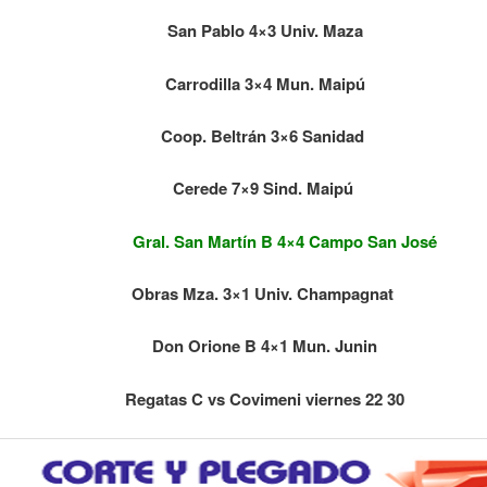
San Pablo 4×3 Univ. Maza
Carrodilla 3×4 Mun. Maipú
Coop. Beltrán 3×6 Sanidad
Cerede 7×9 Sind. Maipú
Gral. San Martín B 4×4 Campo San José
Obras Mza. 3×1 Univ. Champagnat
Don Orione B 4×1 Mun. Junin
Regatas C vs Covimeni viernes 22 30