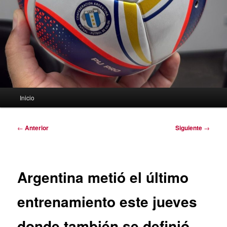
Menú
Inicio
principal
Navegación
←
Anterior
Siguiente
→
de
entradas
Argentina metió el último
entrenamiento este jueves
donde también se definió