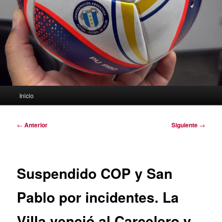
Menú
Inicio
principal
Navegación
←
Anterior
Siguiente
→
de
entradas
Suspendido COP y San
Pablo por incidentes. La
Villa venció al Carcelero y