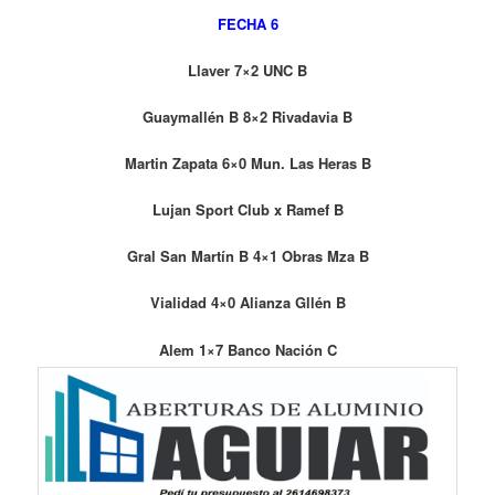
FECHA 6
Llaver 7×2 UNC B
Guaymallén B 8×2 Rivadavia B
Martin Zapata 6×0 Mun. Las Heras B
Lujan Sport Club x Ramef B
Gral San Martín B 4×1 Obras Mza B
Vialidad 4×0 Alianza Gllén B
Alem 1×7 Banco Nación C