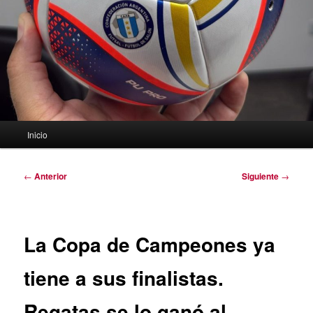
Menú
Inicio
principal
Navegación
←
Anterior
Siguiente
→
de
entradas
La Copa de Campeones ya
tiene a sus finalistas.
Regatas se lo ganó al