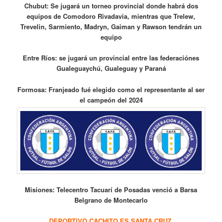
Chubut: Se jugará un torneo provincial donde habrá dos
equipos de Comodoro Rivadavia, mientras que Trelew,
Trevelin, Sarmiento, Madryn, Gaiman y Rawson tendrán un
equipo
Entre Ríos: se jugará un provincial entre las federaciónes
Gualeguaychú, Gualeguay y Paraná
Formosa: Franjeado fué elegido como el representante al ser
el campeón del 2024
Misiones: Telecentro Tacuarí de Posadas venció a Barsa
Belgrano de Montecarlo
DEPORTIVO CACHITO ES SANTA CRUZ