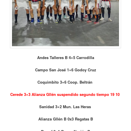
Andes Talleres B 4×5 Carrodilla
Campo San José 1×6 Godoy Cruz
Coquimbito 3×6 Coop. Beltrán
Cerede 3×3 Alianza Gllén suspendido segundo tiempo 19 10
Sanidad 3×2 Mun. Las Heras
Alianza Gllén B 0x3 Regatas B