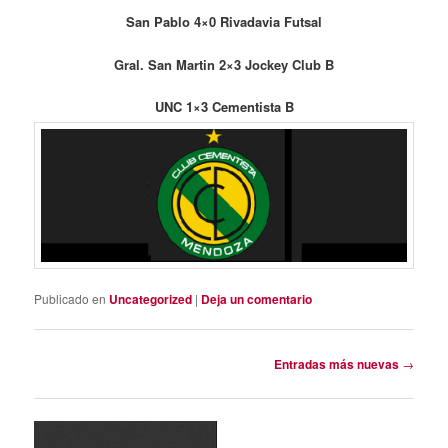
San Pablo 4×0 Rivadavia Futsal
Gral. San Martin 2×3 Jockey Club B
UNC 1×3 Cementista B
Publicado en
Uncategorized
|
Deja un comentario
Navegación
Entradas más nuevas
→
de
entradas