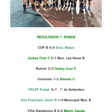
RESULTADOS 1° RONDA
COP B 4×8
Sind. Maipú
Jockey Club C
3×1 Mun. Las Heras B
Rutinni 2×3
Godoy Cruz C
Covimeni 1×2
Alemán C
YPLEF Futsal
8×7 1° de Setiembre
San Francisco Javier B
1×0 Municipal Mza. B
Villa Hipódromo B 4×5
Martin Zapata