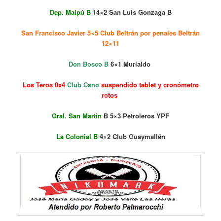
Dep. Maipú B
14×2 San Luis Gonzaga B
San Francisco Javier 5×5 Club Beltrán por penales Beltrán
12×11
Don Bosco B
6×1 Murialdo
Los Teros 0x4
Club Cano
suspendido tablet y cronómetro
rotos
Gral. San Martin
B 5×3 Petroleros YPF
La Colonial B
4×2 Club Guaymallén