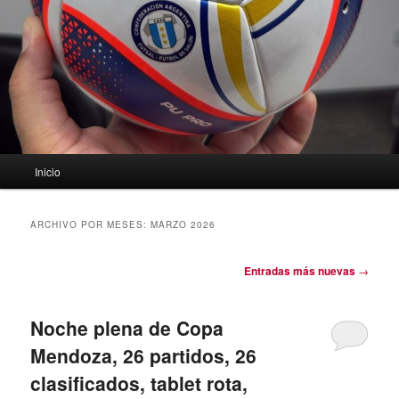
Menú
Inicio
principal
ARCHIVO POR MESES:
MARZO 2026
Navegación
Entradas más nuevas
→
de
entradas
Noche plena de Copa
Mendoza, 26 partidos, 26
clasificados, tablet rota,