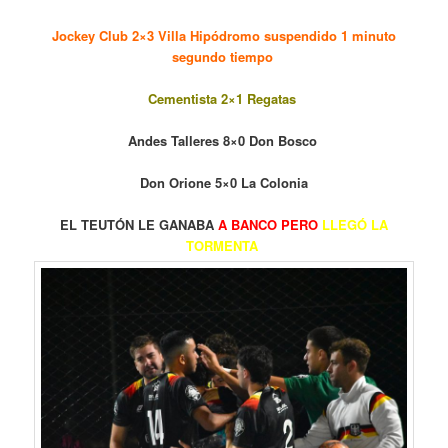
Jockey Club 2×3 Villa Hipódromo suspendido 1 minuto
segundo tiempo
Cementista 2×1 Regatas
Andes Talleres 8×0 Don Bosco
Don Orione 5×0 La Colonia
EL TEUTÓN LE GANABA
A BANCO PERO
LLEGÓ LA
TORMENTA