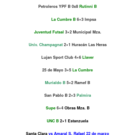
Petroleros YPF B 0x8
Rutinni B
La Cumbre B
6×3 Impsa
Juventud Futsal
3×2 Municipal Mza.
Univ. Champagnat
2×1 Huracán Las Heras
Lujan Sport Club 4×6
Llaver
25 de Mayo 3×5
La Cumbre
Murialdo B
5×2 Ramef B
San Pablo B 2×3
Palmira
Supe
6×4
Obras Mza. B
UNC B
2×1 Estanzuela
Santa Clara
vs Amaral S. Rafael 22 de marzo