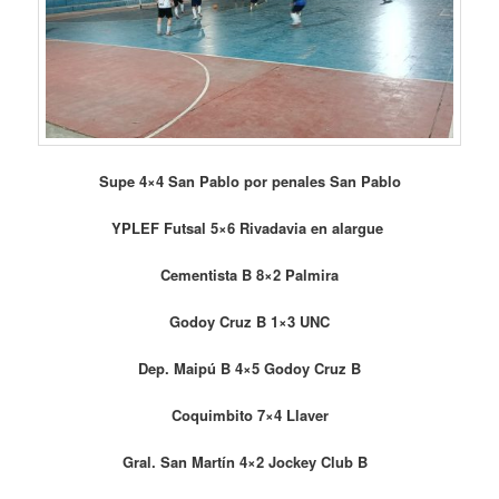
Supe 4×4 San Pablo por penales San Pablo
YPLEF Futsal 5×6 Rivadavia en alargue
Cementista B 8×2 Palmira
Godoy Cruz B 1×3 UNC
Dep. Maipú B 4×5 Godoy Cruz B
Coquimbito 7×4 Llaver
Gral. San Martín 4×2 Jockey Club B