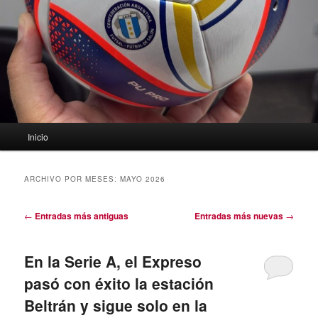
Menú
Inicio
principal
ARCHIVO POR MESES:
MAYO 2026
Navegación
←
Entradas más antiguas
Entradas más nuevas
→
de
entradas
En la Serie A, el Expreso
pasó con éxito la estación
Beltrán y sigue solo en la