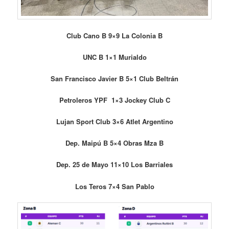
Club Cano B 9×9 La Colonia B
UNC B 1×1 Murialdo
San Francisco Javier B 5×1 Club Beltrán
Petroleros YPF 1×3 Jockey Club C
Lujan Sport Club 3×6 Atlet Argentino
Dep. Maipú B 5×4 Obras Mza B
Dep. 25 de Mayo 11×10 Los Barriales
Los Teros 7×4 San Pablo