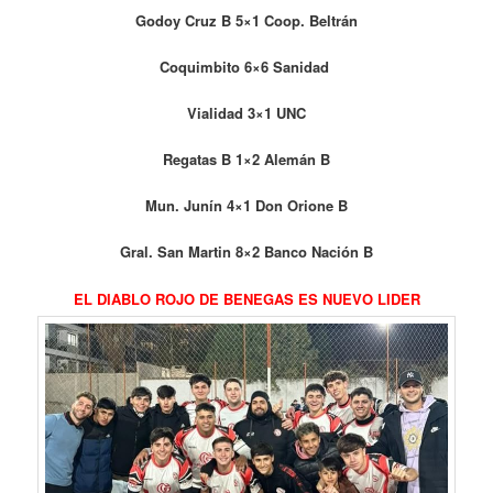
Godoy Cruz B 5×1 Coop. Beltrán
Coquimbito 6×6 Sanidad
Vialidad 3×1 UNC
Regatas B 1×2 Alemán B
Mun. Junín 4×1 Don Orione B
Gral. San Martin 8×2 Banco Nación B
EL DIABLO ROJO DE BENEGAS ES NUEVO LIDER