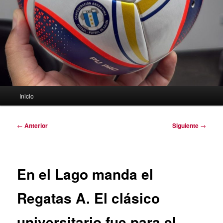
Menú
Inicio
principal
Navegación
←
Anterior
Siguiente
→
de
entradas
En el Lago manda el
Regatas A. El clásico
universitario fue para el