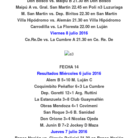
Don Bosco vs. Maipú B 21.30 en Don Bosco
Maipú A vs. Gral. San Martín 22.45 en Poli n3 Luzuriaga
M. San Martín vs. Dep. Biritos 22.30 en San Martín
Villa Hipódromo vs. Alemán 21.30 en Villa Hipódromo
Carrodilla vs. La Floresta 22.00 en Luján
Viernes 8 julio 2016
Ce.Re.De vs. La Cumbre A 21.30 en Ce. Re. De
FECHA 14
Resultados Miércoles 6 julio 2016
Alem B 5×10 M. Luján C
Coquimbito Peñaflor 6×3 La Cumbre
Dep. Goretti 12×1 Arg. Ruttini
La Estanzuela 3×8 Club Guaymallén
Obras Mendoza 4×1 Covimeni
San Roque 3×6 B. Sanidad
Don Orione 3×4 Nicolas Ojeda
M. Junín B 7×2 Jockey D Maza
Jueves 7 julio 2016
Banco Nación vs. Círculo Policial 21.30 en Banco Nación