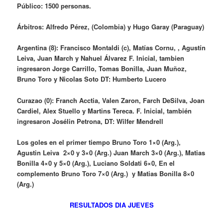
Público: 1500 personas.
Árbitros: Alfredo Pérez, (Colombia) y Hugo Garay (Paraguay)
Argentina (8): Francisco Montaldi (c), Matías Cornu, , Agustín
Leiva, Juan March y Nahuel Álvarez F. Inicial, tambien
ingresaron Jorge Carrillo, Tomas Bonilla, Juan Muñoz,
Bruno Toro y Nicolas Soto DT: Humberto Lucero
Curazao (0): Franch Acctia, Valen Zaron, Farch DeSilva, Joan
Cardiel, Alex Stuello y Martins Tereca. F. Inicial, también
ingresaron Josélin Petrona, DT: Wilfer Mendrell
Los goles en el primer tiempo Bruno Toro 1×0 (Arg.),
Agustin Leiva 2×0 y 3×0 (Arg.) Juan March 3×0 (Arg.), Matias
Bonilla 4×0 y 5×0 (Arg.), Luciano Soldati 6×0, En el
complemento Bruno Toro 7×0 (Arg.) y Matias Bonilla 8×0
(Arg.)
RESULTADOS DIA JUEVES