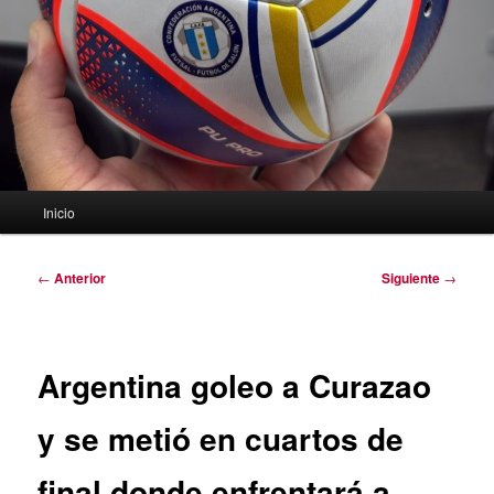
Menú
Inicio
principal
Navegación
←
Anterior
Siguiente
→
de
entradas
Argentina goleo a Curazao
y se metió en cuartos de
final donde enfrentará a