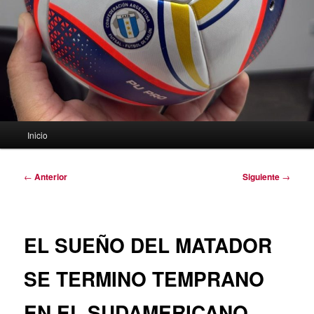
Menú
Inicio
principal
Navegación
←
Anterior
Siguiente
→
de
entradas
EL SUEÑO DEL MATADOR
SE TERMINO TEMPRANO
EN EL SUDAMERICANO.