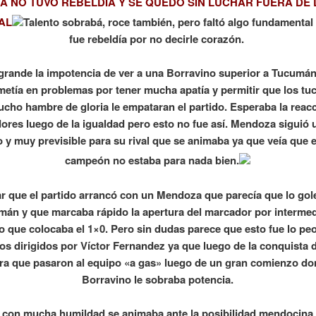
 NO TUVO REBELDIA Y SE QUEDO SIN LUCHAR FUERA DE
AL
Talento sobrabá, roce también, pero faltó algo fundamental
fue rebeldía por no decirle corazón.
rande la impotencia de ver a una Borravino superior a Tucumá
 metía en problemas por tener mucha apatía y permitir que los t
cho hambre de gloria le empataran el partido. Esperaba la reac
dores luego de la igualdad pero esto no fue así. Mendoza siguió 
 y muy previsible para su rival que se animaba ya que veía que e
campeón no estaba para nada bien.
r que el partido arrancó con un Mendoza que parecía que lo gol
án y que marcaba rápido la apertura del marcador por interme
o que colocaba el 1×0. Pero sin dudas parece que esto fue lo peo
los dirigidos por Víctor Fernandez ya que luego de la conquista d
ra que pasaron al equipo «a gas» luego de un gran comienzo do
Borravino le sobraba potencia.
con mucha humildad se animaba ante la posibilidad mendocina 