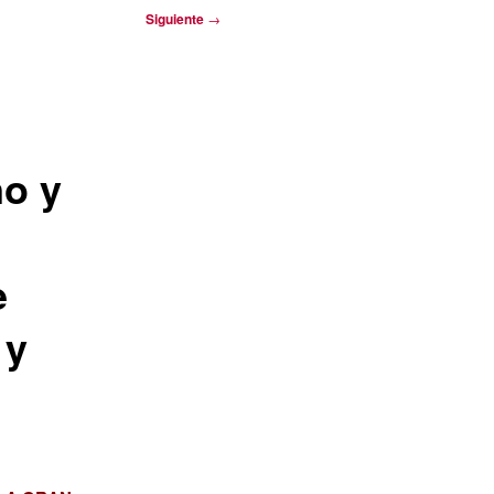
Siguiente
→
no y
e
 y