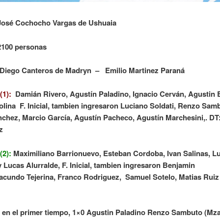
 José Cochocho Vargas de Ushuaia
2100 personas
 Diego Canteros de Madryn – Emilio Martinez Paraná
(1):
Damián Rivero, Agustín Paladino, Ignacio Cerván, Agustin B
lina F. Inicial, tambien ingresaron Luciano Soldati, Renzo Sam
chez, Marcio García, Agustín Pacheco, Agustín Marchesini,. DT:
z
(2):
Maximiliano Barrionuevo, Esteban Cordoba, Ivan Salinas, L
y Lucas Alurralde, F. Inicial, tambien ingresaron Benjamin
acundo Tejerina, Franco Rodriguez, Samuel Sotelo, Matias Ruiz
 en el primer tiempo, 1×0 Agustin Paladino Renzo Sambuto (Mza)