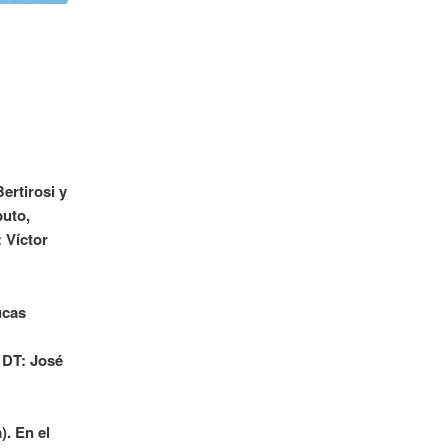
ertirosi y
buto,
 Víctor
ucas
 DT: José
. En el