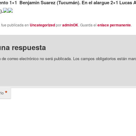
nto 1×1 Benjamin Suarez (Tucumán). En el alargue 2×1 Lucas 
).
a fue publicada en
Uncategorized
por
adminOK
. Guarda el
enlace permanente
.
una respuesta
n de correo electrónico no será publicada.
Los campos obligatorios están mar
*
io