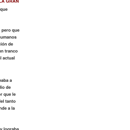
 LA GRAN
 que
n pero que
ucumanos
ción de
un tranco
l actual
eaba a
dio de
r que le
el tanto
nde a la
y lograba