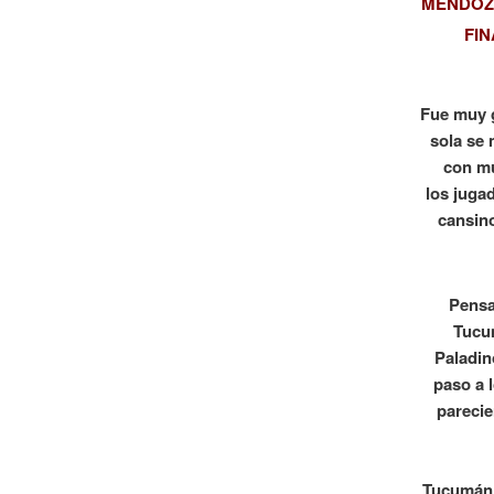
MENDOZA
FIN
Fue muy g
sola se
con mu
los juga
cansino
Pensa
Tucum
Paladin
paso a 
parecie
Tucumán 