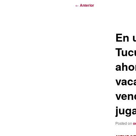
Navegación
←
Anterior
de
entradas
En u
Tuc
aho
vac
ven
juga
Posted on
o