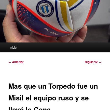
Menú
Inicio
principal
Navegación
←
Anterior
Siguiente
→
de
entradas
Mas que un Torpedo fue un
Misil el equipo ruso y se
llevó la Copa