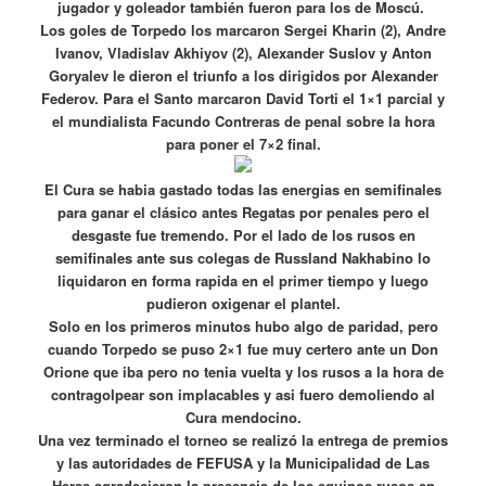
jugador y goleador también fueron para los de Moscú.
Los goles de Torpedo los marcaron Sergei Kharin (2), Andre
Ivanov, Vladislav Akhiyov (2), Alexander Suslov y Anton
Goryalev le dieron el triunfo a los dirigidos por Alexander
Federov. Para el Santo marcaron David Torti el 1×1 parcial y
el mundialista Facundo Contreras de penal sobre la hora
para poner el 7×2 final.
El Cura se habia gastado todas las energias en semifinales
para ganar el clásico antes Regatas por penales pero el
desgaste fue tremendo. Por el lado de los rusos en
semifinales ante sus colegas de Russland Nakhabino lo
liquidaron en forma rapida en el primer tiempo y luego
pudieron oxigenar el plantel.
Solo en los primeros minutos hubo algo de paridad, pero
cuando Torpedo se puso 2×1 fue muy certero ante un Don
Orione que iba pero no tenia vuelta y los rusos a la hora de
contragolpear son implacables y asi fuero demoliendo al
Cura mendocino.
Una vez terminado el torneo se realizó la entrega de premios
y las autoridades de FEFUSA y la Municipalidad de Las
Heras agradecieron la presencia de los equipos rusos en