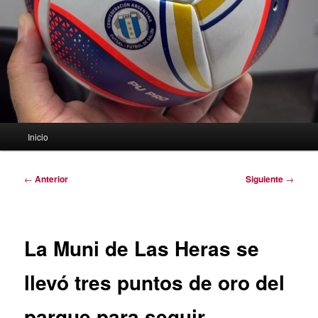
Menú
Inicio
principal
Navegación
←
Anterior
Siguiente
→
de
entradas
La Muni de Las Heras se
llevó tres puntos de oro del
parque para seguir