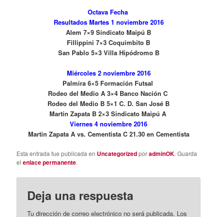
Octava Fecha
Resultados Martes 1 noviembre 2016
Alem 7×9 Sindicato Maipú B
Fillippini 7×3 Coquimbito B
San Pablo 5×3 Villa Hipódromo B
M
iércoles 2 noviembre 2016
Palmira 6×5 Formación Futsal
Rodeo del Medio A 3×4 Banco Nación C
Rodeo del Medio B 5×1 C. D. San José B
Martín Zapata B 2×3 Sindicato Maipú A
Viernes 4 noviembre 2016
Martín Zapata A vs. Cementista C 21.30 en Cementista
Esta entrada fue publicada en
Uncategorized
por
adminOK
. Guarda
el
enlace permanente
.
Deja una respuesta
Tu dirección de correo electrónico no será publicada.
Los