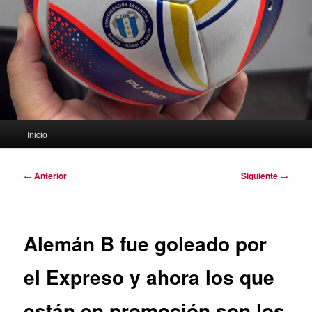
Menú
Inicio
principal
Navegación
←
Anterior
Siguiente
→
de
entradas
Alemán B fue goleado por
el Expreso y ahora los que
están en promoción son los