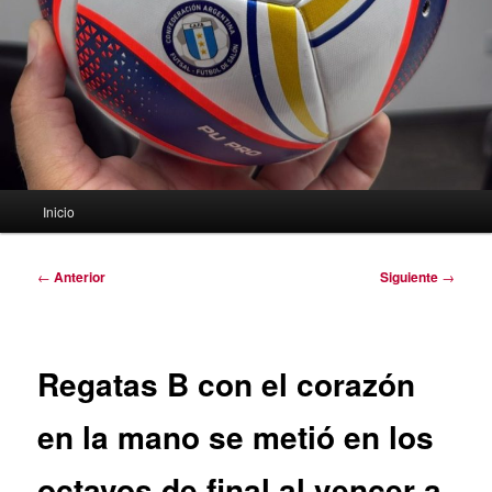
Menú
Inicio
principal
Navegación
←
Anterior
Siguiente
→
de
entradas
Regatas B con el corazón
en la mano se metió en los
octavos de final al vencer a