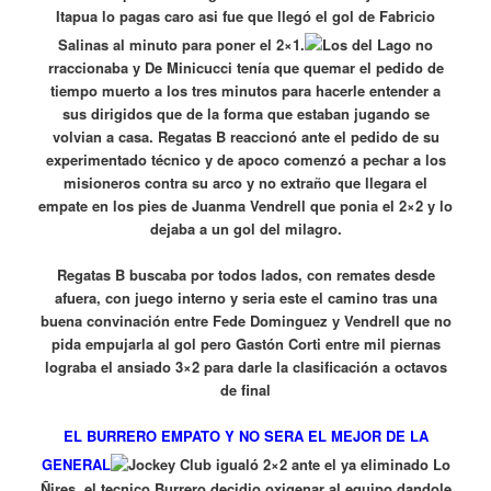
Itapua lo pagas caro asi fue que llegó el gol de Fabricio
Salinas al minuto para poner el 2×1.
Los del Lago no
rraccionaba y De Minicucci tenía que quemar el pedido de
tiempo muerto a los tres minutos para hacerle entender a
sus dirigidos que de la forma que estaban jugando se
volvian a casa. Regatas B reaccionó ante el pedido de su
experimentado técnico y de apoco comenzó a pechar a los
misioneros contra su arco y no extraño que llegara el
empate en los pies de Juanma Vendrell que ponia el 2×2 y lo
dejaba a un gol del milagro.
Regatas B buscaba por todos lados, con remates desde
afuera, con juego interno y seria este el camino tras una
buena convinación entre Fede Dominguez y Vendrell que no
pida empujarla al gol pero Gastón Corti entre mil piernas
lograba el ansiado 3×2 para darle la clasificación a octavos
de final
EL BURRERO EMPATO Y NO SERA EL MEJOR DE LA
GENERAL
Jockey Club igualó 2×2 ante el ya eliminado Lo
Ñires, el tecnico Burrero decidio oxigenar al equipo dandole