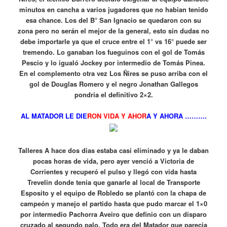
minutos en cancha a varios jugadores que no habian tenido
esa chance. Los del B° San Ignacio se quedaron con su
zona pero no serán el mejor de la general, esto sin dudas no
debe importarle ya que el cruce entre el 1° vs 16° puede ser
tremendo. Lo ganaban los fueguinos con el gol de Tomás
Pescio y lo igualó Jockey por intermedio de Tomás Pinea.
En el complemento otra vez Los Ñires se puso arriba con el
gol de Douglas Romero y el negro Jonathan Gallegos
pondría el definitivo 2×2.
AL MATADOR LE DIE
RON VIDA Y AHOR
A Y AHORA ……….
Talleres A hace dos dias estaba casi eliminado y ya le daban
pocas horas de vida, pero ayer venció a Victoria de
Corrientes y recuperó el pulso y llegó con vida hasta
Trevelin donde tenia que ganarle al local de Transporte
Esposito y el equipo de Robledo se plantó con la chapa de
campeón y manejo el partido hasta que pudo marcar el 1×0
por intermedio Pachorra Aveiro que definio con un disparo
cruzado al segundo palo. Todo era del Matador que parecia