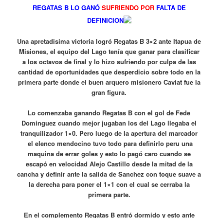
REGATAS B LO GANÓ
SUFRIENDO POR
FALTA DE
DEFINICION
Una apretadisima victoria logró Regatas B 3×2 ante Itapua de
Misiones, el equipo del Lago tenía que ganar para clasificar
a los octavos de final y lo hizo sufriendo por culpa de las
cantidad de oportunidades que desperdicio sobre todo en la
primera parte donde el buen arquero misionero Caviat fue la
gran figura.
Lo comenzaba ganando Regatas B con el gol de Fede
Dominguez cuando mejor jugaban los del Lago llegaba el
tranquilizador 1×0. Pero luego de la apertura del marcador
el elenco mendocino tuvo todo para definirlo peru una
maquina de errar goles y esto lo pagó caro cuando se
escapó en velocidad Alejo Castillo desde la mitad de la
cancha y definir ante la salida de Sanchez con toque suave a
la derecha para poner el 1×1 con el cual se cerraba la
primera parte.
En el complemento Regatas B entró dormido y esto ante