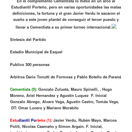
En el complemento Cementista lo metió en un arco al
Estudiantil Porteño, pero en varias oportunidades las malas
definiciones, la fortuna y el gran Javier Verdu le sacaron el
sueño a este joven plantel de conseguir el tercer puesto y
llevar a Cementista a su primer torneo internacional.
Sintesis del Partido
Estadio Municipal de Esquel
Publico 300 personas
Arbitros Dario Tonutti de Formosa y Pablo Botello de Paraná
Cementista (0):
Gonzalo Zulueta, Mauro Spinelli, , Hugo
Moreno, Ariel Hernandez y Agustin Luquez F. Inicial
Gonzalo Abrego, Alvaro Vega, Agustin Castro, Tomás Vega,
DT: Omar Lucero y Mariano Morabito
Estu
diantil Po
rteño (1):
Javier Verdu, Rubén Mayo, Marcos
Politi, Nicolas Caamaño y Simon Argain. F. Inicial,