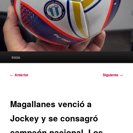
Menú
Inicio
principal
Navegación
←
Anterior
Siguiente
→
de
entradas
Magallanes venció a
Jockey y se consagró
campeón nacional. Los