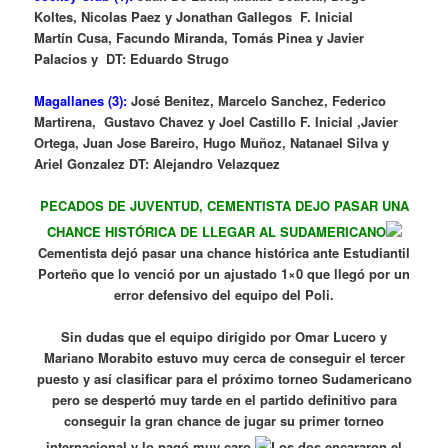
Koltes, Nicolas Paez y Jonathan Gallegos F. Inicial
Martín Cusa, Facundo Miranda, Tomás Pinea y Javier
Palacios y DT: Eduardo Strugo
Magallanes (3):
José Benitez, Marcelo Sanchez, Federico
Martirena, Gustavo Chavez y Joel Castillo F. Inicial ,Javier
Ortega, Juan Jose Bareiro, Hugo Muñoz, Natanael Silva y
Ariel Gonzalez DT: Alejandro Velazquez
PECADOS DE JUVENTUD, CEMENTISTA DEJO PASAR UNA
CHANCE HISTÓRICA DE LLEGAR AL SUDAMERICANO
Cementista dejó pasar una chance histórica ante Estudiantil
Porteño que lo venció por un ajustado 1×0 que llegó por un
error defensivo del equipo del Poli.
Sin dudas que el equipo dirigido por Omar Lucero y
Mariano Morabito estuvo muy cerca de conseguir el tercer
puesto y así clasificar para el próximo torneo Sudamericano
pero se despertó muy tarde en el partido definitivo para
conseguir la gran chance de jugar su primer torneo
internacional y lo pagó muy caro.
Los dos encararon el