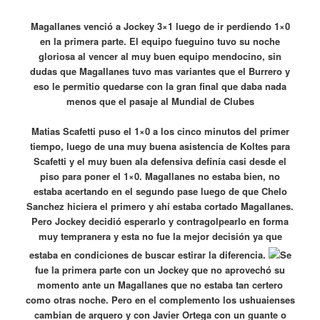
Magallanes venció a Jockey 3×1 luego de ir perdiendo 1×0
en la primera parte. El equipo fueguino tuvo su noche
gloriosa al vencer al muy buen equipo mendocino, sin
dudas que Magallanes tuvo mas variantes que el Burrero y
eso le permitio quedarse con la gran final que daba nada
menos que el pasaje al Mundial de Clubes
Matias Scafetti puso el 1×0 a los cinco minutos del primer
tiempo, luego de una muy buena asistencia de Koltes para
Scafetti y el muy buen ala defensiva definía casi desde el
piso para poner el 1×0. Magallanes no estaba bien, no
estaba acertando en el segundo pase luego de que Chelo
Sanchez hiciera el primero y ahí estaba cortado Magallanes.
Pero Jockey decidió esperarlo y contragolpearlo en forma
muy tempranera y esta no fue la mejor decisión ya que
estaba en condiciones de buscar estirar la diferencia.
Se
fue la primera parte con un Jockey que no aprovechó su
momento ante un Magallanes que no estaba tan certero
como otras noche. Pero en el complemento los ushuaienses
cambian de arquero y con Javier Ortega con un guante o