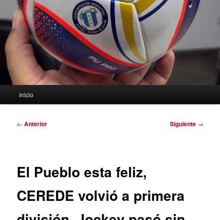
Menú
Inicio
principal
Navegación
←
Anterior
Siguiente
→
de
entradas
El Pueblo esta feliz,
CEREDE volvió a primera
división. Jockey pasó sin