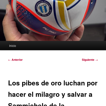
Menú
Inicio
principal
Navegación
←
Anterior
Siguiente
→
de
entradas
Los pibes de oro luchan por
hacer el milagro y salvar a
Sammichele de la