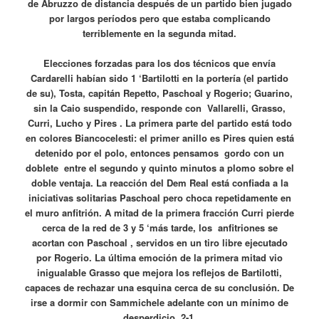
de Abruzzo de distancia después de un partido bien jugado
por largos períodos pero que estaba complicando
terriblemente en la segunda mitad.
Elecciones forzadas para los dos técnicos que envía
Cardarelli habían sido 1 ‘Bartilotti en la portería (el partido
de su), Tosta, capitán Repetto, Paschoal y Rogerio; Guarino,
sin la Caio suspendido, responde con Vallarelli, Grasso,
Curri, Lucho y Pires . La primera parte del partido está todo
en colores Biancocelesti: el primer anillo es Pires quien está
detenido por el polo, entonces pensamos gordo con un
doblete entre el segundo y quinto minutos a plomo sobre el
doble ventaja. La reacción del Dem Real está confiada a la
iniciativas solitarias Paschoal pero choca repetidamente en
el muro anfitrión. A mitad de la primera fracción Curri pierde
cerca de la red de 3 y 5 ‘más tarde, los anfitriones se
acortan con Paschoal , servidos en un tiro libre ejecutado
por Rogerio. La última emoción de la primera mitad vio
inigualable Grasso que mejora los reflejos de Bartilotti,
capaces de rechazar una esquina cerca de su conclusión. De
irse a dormir con Sammichele adelante con un mínimo de
desperdicio, 2-1.