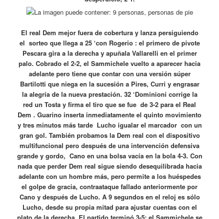
El real Dem mejor fuera de cobertura y lanza persiguiendo
el sorteo que llega a 25 ‘con Rogerio
: el primero de pivote
Pescara gira a la derecha y apuñala Vallarelli en el primer
palo.
Cobrado el 2-2, el Sammichele vuelto a aparecer hacia
adelante pero tiene que contar con una versión súper
Bartilotti que niega en la sucesión a Pires, Curri y engrasar
la alegría de la nueva prestación.
32 ‘Dominioni corrige la
red un Tosta y firma el tiro que se fue
de 3-2 para el Real
Dem . Guarino inserta inmediatamente el quinto movimiento
y tres minutos más tarde Lucho igualar el marcador con un
gran gol. También probamos la Dem real con el dispositivo
multifuncional pero después de una intervención defensiva
grande y gordo, Cano en una bolsa vacía en la bola 4-3. Con
nada que perder Dem real sigue siendo desequilibrada hacia
adelante con un hombre más, pero permite a los huéspedes
el golpe de gracia, contraataque fallado anteriormente por
Cano y después de Lucho. A 9 segundos en el reloj es sólo
Lucho, desde su propia mitad para ajustar cuentas con el
plato de la derecha. El partido terminó 3-5: el Sammichele se