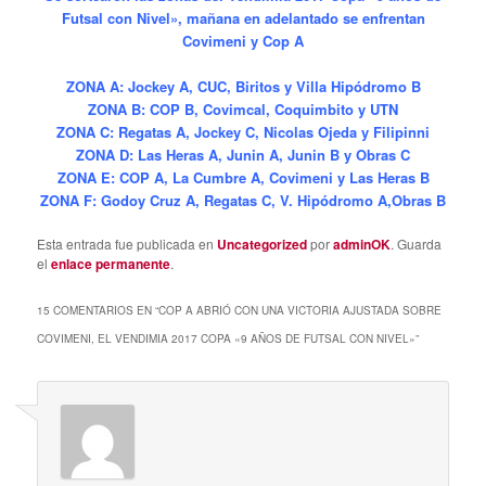
Futsal con Nivel», mañana en adelantado se enfrentan
Covimeni y Cop A
ZONA A: Jockey A, CUC, Biritos y Villa Hipódromo B
ZONA B: COP B, Covimcal, Coquimbito y UTN
ZONA C: Regatas A, Jockey C, Nicolas Ojeda y Filipinni
ZONA D: Las Heras A, Junin A, Junin B y Obras C
ZONA E: COP A, La Cumbre A, Covimeni y Las Heras B
ZONA F: Godoy Cruz A, Regatas C, V. Hipódromo A,Obras B
Esta entrada fue publicada en
Uncategorized
por
adminOK
. Guarda
el
enlace permanente
.
15 COMENTARIOS EN “
COP A ABRIÓ CON UNA VICTORIA AJUSTADA SOBRE
COVIMENI, EL VENDIMIA 2017 COPA «9 AÑOS DE FUTSAL CON NIVEL»
”