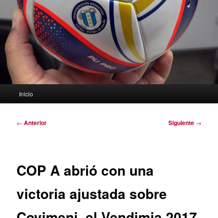
Menú
Inicio
principal
Navegación
←
Anterior
Siguiente
→
de
entradas
COP A abrió con una
victoria ajustada sobre
Covimeni, el Vendimia 2017