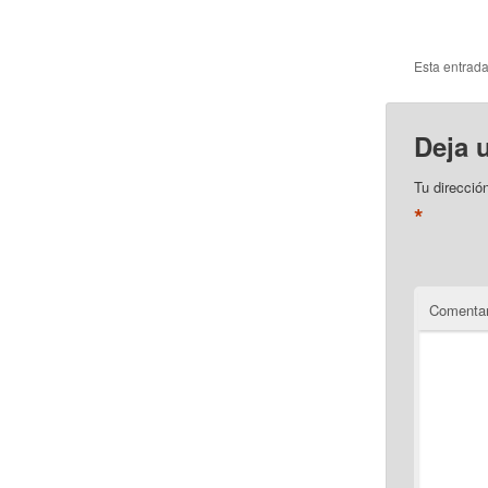
Esta entrad
Deja 
Tu direcció
*
Comentar