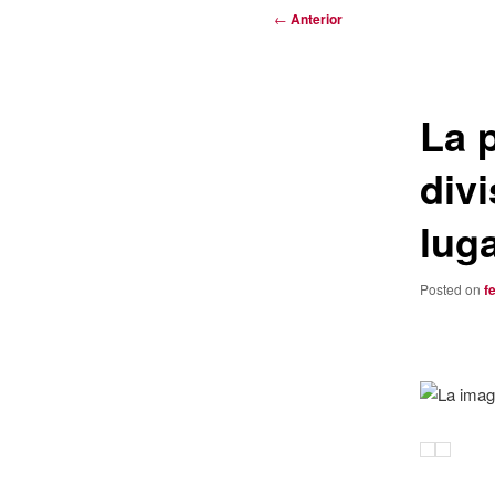
Navegación
←
Anterior
de
entradas
La 
divi
luga
Posted on
f