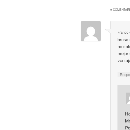
9 COMENTARI
Franco
brusa 
no sol
mejor 
ventaj
Resp
Ho
Me
Pe