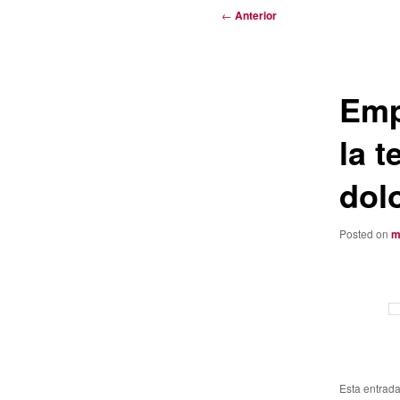
Navegación
←
Anterior
de
entradas
Emp
la 
dol
Posted on
m
Esta entrad