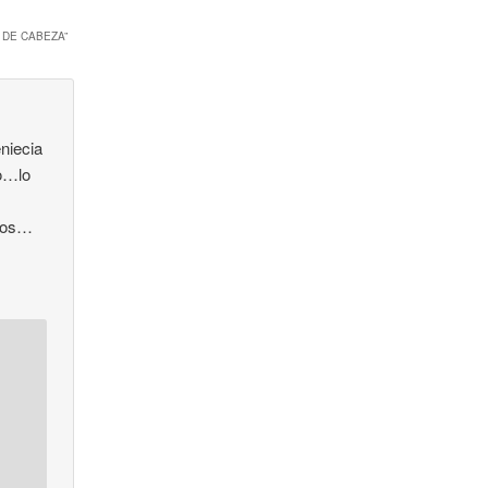
 DE CABEZA
”
niecia
no…lo
tros…