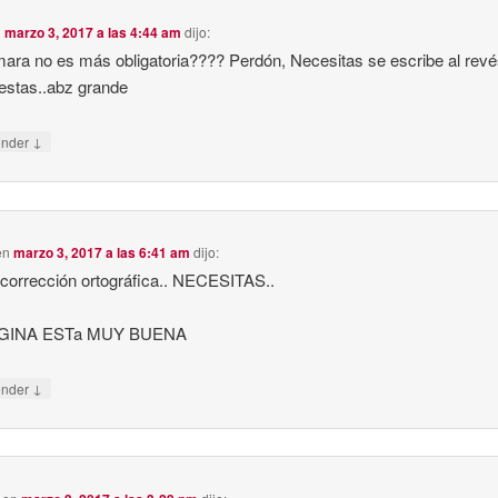
n
marzo 3, 2017 a las 4:44 am
dijo:
ara no es más obligatoria???? Perdón, Necesitas se escribe al revé
estas..abz grande
↓
onder
en
marzo 3, 2017 a las 6:41 am
dijo:
corrección ortográfica.. NECESITAS..
AGINA ESTa MUY BUENA
↓
onder