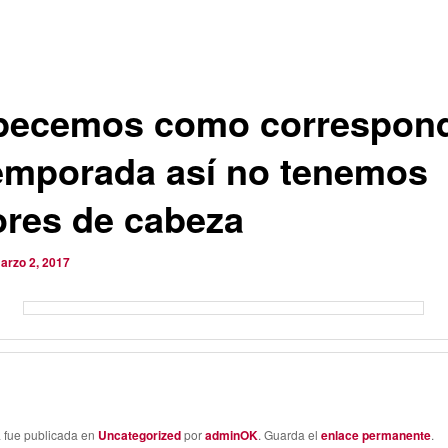
ecemos como correspon
temporada así no tenemos
ores de cabeza
arzo 2, 2017
a fue publicada en
Uncategorized
por
adminOK
. Guarda el
enlace permanente
.