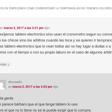
OS EN “
EMPECEMOS COMO CORRESPONDE LA TEMPORADA ASÍ NO TENEMOS DOLORES
en
marzo 2, 2017 a las 3:51 pm
dijo:
exijamos tablero electronico sino usan el cronometro segun su conve
o los chicos sino los arbitros cuando les toca y se quieren ir tempra
es tablero electronico que lo vean todos asi no hay lugar a dudas o a
eros con el tiempo o con su propio laburo en el caso de algunos arbi
↓
onder
dbrusadin
en
marzo 2, 2017 a las 4:03 pm
dijo:
la gente
 parece bárbaro que el que tenga tablero lo use.
ro el que no lo tiene no se le puede exigir que lo compre.