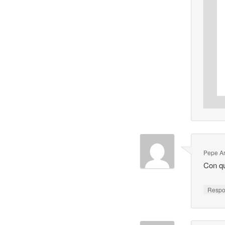
Pepe A
Con qu
Resp