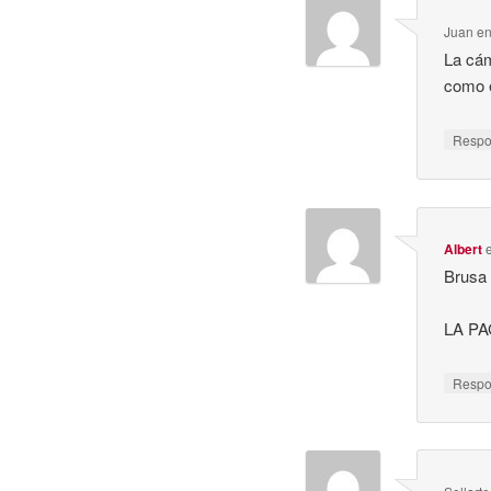
Juan
e
La cám
como 
Resp
Albert
Brusa 
LA P
Resp