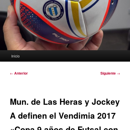
Menú
Inicio
principal
Navegación
←
Anterior
Siguiente
→
de
entradas
Mun. de Las Heras y Jockey
A definen el Vendimia 2017
«Copa 9 años de Futsal con