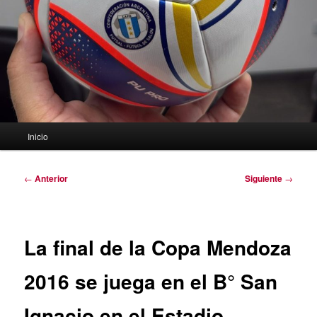
Menú
Inicio
principal
Navegación
←
Anterior
Siguiente
→
de
entradas
La final de la Copa Mendoza
2016 se juega en el B° San
Ignacio en el Estadio