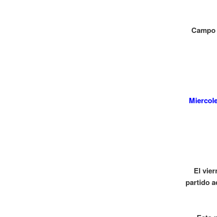
Campo S
Miercol
El vie
partido a