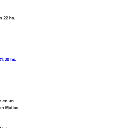
s 22 hs.
1:30 hs.
o en un
ron Matias