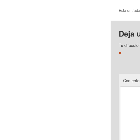
Esta entrad
Deja 
Tu direcció
*
Comentar