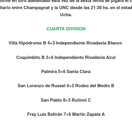
oche en otro adelantado esta vez de la sexta fecha se jugará el 
itario entre Champagnat y la UNC desde las 21:30 hs. en el estad
Ucha.
CUARTA DIVISION
Villa Hipódromo B 4×3 Independiente Rivadavia Blanco
Coquimbito B 3×6 Independiente Rivadavia Azul
Palmira 5×6 Santa Clara
San Lorenzo de Russel 4×3 Rodeo del Medio B
San Pablo 8×3 Rutinni C
Fray Luis Beltrán 7×6 Martín Zapata A