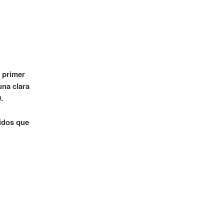
 primer
una clara
.
tidos que