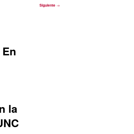
Siguiente
→
 En
n la
 UNC