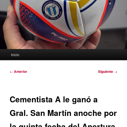
Menú
Inicio
principal
Navegación
←
Anterior
Siguiente
→
de
entradas
Cementista A le ganó a
Gral. San Martín anoche por
la quinta fecha del Apertura