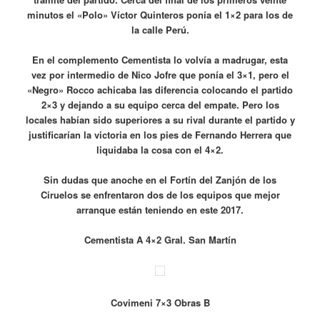
minutos el «Polo» Víctor Quinteros ponía el 1×2 para los de
la calle Perú.
En el complemento Cementista lo volvía a madrugar, esta
vez por intermedio de Nico Jofre que ponía el 3×1, pero el
«Negro» Rocco achicaba las diferencia colocando el partido
2×3 y dejando a su equipo cerca del empate. Pero los
locales habían sido superiores a su rival durante el partido y
justificarían la victoria en los pies de Fernando Herrera que
liquidaba la cosa con el 4×2.
Sin dudas que anoche en el Fortín del Zanjón de los
Ciruelos se enfrentaron dos de los equipos que mejor
arranque están teniendo en este 2017.
Cementista A 4×2 Gral. San Martín
Covimeni 7×3 Obras B