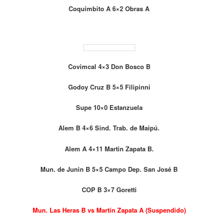
Coquimbito A 6×2 Obras A
Covimcal 4×3 Don Bosco B
Godoy Cruz B 5×5 Filipinni
Supe 10×0 Estanzuela
Alem B 4×6 Sind. Trab. de Maipú.
Alem A 4×11 Martin Zapata B.
Mun. de Junin B 5×5 Campo Dep. San José B
COP B 3×7 Goretti
Mun. Las Heras B vs Martín Zapata A (Suspendido)