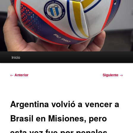
Menú
Inicio
principal
Navegación
←
Anterior
Siguiente
→
de
entradas
Argentina volvió a vencer a
Brasil en Misiones, pero
esta vez fue por penales