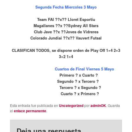
Segunda Fecha Miercoles 3 Mayo
Team FAI
??
x
??
Lloret Esportiu
Magallanes
??
x
??
Sydney All Stars
Club Jave
??
x
??
Joves de Vidreres
Colorado Jundiai
??
x
??
Vauvert Futsal
CLASIFICAN TODOS, se dispone orden de Play Off 1×4 2×3
3×2 1×4
Cuartos de Final Viernes 5 Mayo
Primero
?️
x Cuarto
?️
Segundo
?️
x Tercero
?️
Tercero
?️
x Segundo
?️
Cuarto
?️
x Primero
?️
Esta entrada fue publicada en
Uncategorized
por
adminOK
. Guarda
el
enlace permanente
.
Deja una respuesta