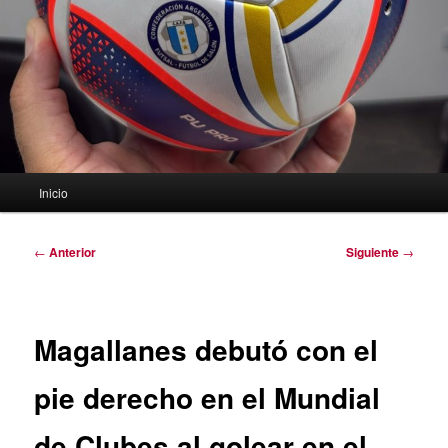
Menú
Inicio
principal
Navegación
←
Anterior
Siguiente
→
de
entradas
Magallanes debutó con el
pie derecho en el Mundial
de Clubes al golear en el