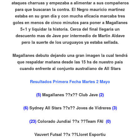
ataques charruas y empezaba a alimentar a sus compañeros
para que buscaran la contra. El Negro mauricio martinez
estaba en su gran día y con mucha eficacia marcaba tres
goles en menos de cinco minutos para poner a Magallanes
5×1 y liquidar la historia. Cerca del final llegaria un
descuento mas de Jave por intermedio de Martin Aldave
pero la suerte de los uruguayos ya estaba sellada.
Magallanes debuto dejando una gran imagen la cual tendrá
que respaldar mañana desde las 15 hs de nuestro país
cuando enfrente al conjunto australiano de All Stars
Resultados Primera Fecha Martes 2 Mayo
(5)
Magallanes
??
x
??
Club Jave
(2)
(6)
Sydney All Stars
??
x
??
Joves de Vidreres
(3)
(23)
Colorado Jundiai
??
x
??
Team FAI
(0)
Vauvert Futsal
??
x
??
Lloret Esportiu