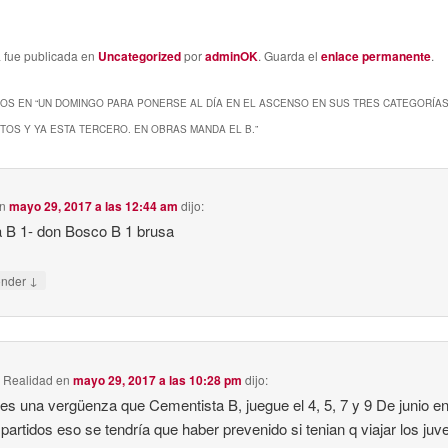
a fue publicada en
Uncategorized
por
adminOK
. Guarda el
enlace permanente
.
OS EN “
UN DOMINGO PARA PONERSE AL DÍA EN EL ASCENSO EN SUS TRES CATEGORÍAS
ITOS Y YA ESTA TERCERO. EN OBRAS MANDA EL B.
”
n
mayo 29, 2017 a las 12:44 am
dijo:
 B 1- don Bosco B 1 brusa
↓
onder
 Realidad
en
mayo 29, 2017 a las 10:28 pm
dijo:
es una vergüenza que Cementista B, juegue el 4, 5, 7 y 9 De junio en
 partidos eso se tendría que haber prevenido si tenian q viajar los juv