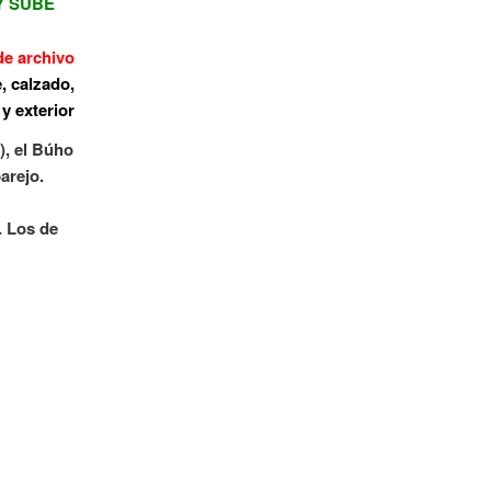
Y SUBE
de archivo
), el Búho
arejo.
. Los de