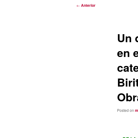
Navegación
←
Anterior
de
entradas
Un 
en 
cat
Biri
Obr
Posted on
m