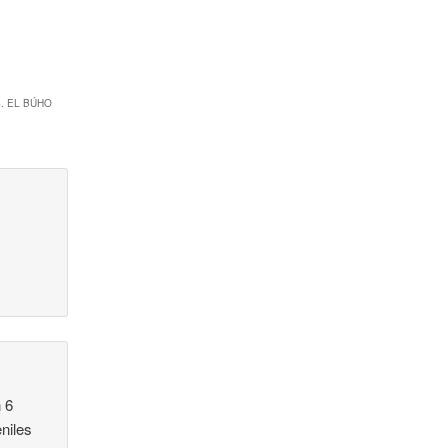
. EL BÚHO
 6
eniles