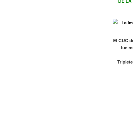
DE LA
El CUC de
fue m
Triplet