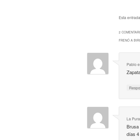
Esta entrad
2 COMENTARI
FRENÓ A BIR
Pablo
e
Zapata
Resp
La Pura
Brusa 
días 4