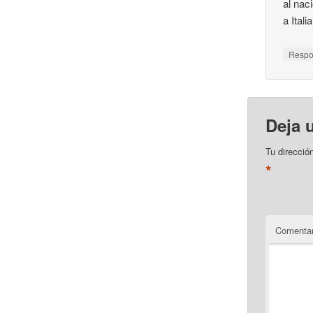
al nac
a Italia
Resp
Deja 
Tu direcció
*
Comentar