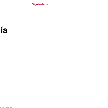
Siguiente
→
ía