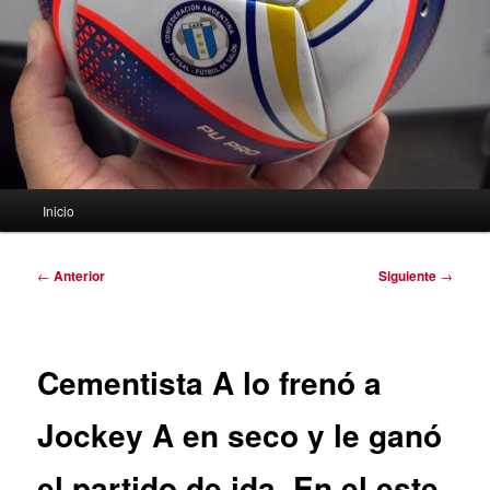
Menú
Inicio
principal
Navegación
←
Anterior
Siguiente
→
de
entradas
Cementista A lo frenó a
Jockey A en seco y le ganó
el partido de ida. En el este