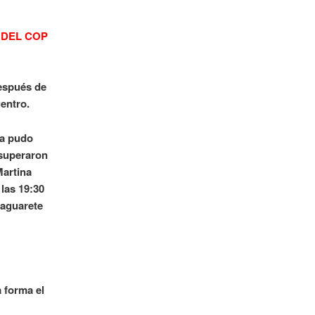
 DEL COP
espués de
uentro.
da pudo
 superaron
Martina
las 19:30
Jaguarete
a forma el