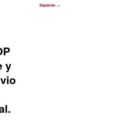
Siguiente
→
OP
e y
vio
al.