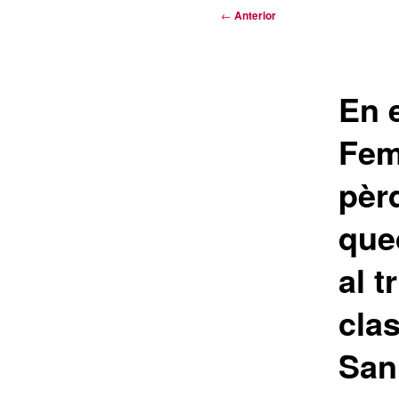
Navegación
←
Anterior
de
entradas
En 
Fem
pèrd
que
al t
clas
San