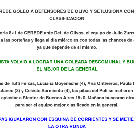
REDE GOLEO A DEFENSORES DE OLIVO Y SE ILUSIONA CON
CLASIFICACION
oria 8×1 de CEREDE ante Def. de Olivos, el equipo de Julio Zur
 a las porteñas y llega al día miércoles con todas las chsnces de c
ya que depende de si mismo
.
ISTA VOLVIO A LOGRAR UNA GOLEADA DESCOMUNAL Y BU
EL MEJOR DE LA GENERAL
s de Tutti Feixas, Luciana Goyeneche (4), Ana Ontiveros, Paula L
taneo (3) y Celeste Sarmiento (4), las pibas del Poli se metieron 
 aplastar a Stentor de Buenos Aires 15×0. Mañana buscaran otra
para ser el equipo mejor clasificado en la general.
PAS IGUALARON CON ESQUINA DE CORRIENTES Y SE METI
LA OTRA RONDA