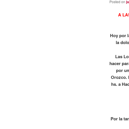
Posted on
j
A LA
Hoy por 
la dol
Las Lo
hacer par
por un
Orozco. E
hs. a Ha
Por la ta