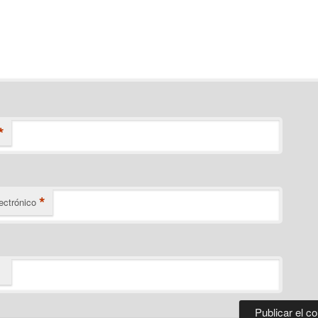
*
*
ectrónico