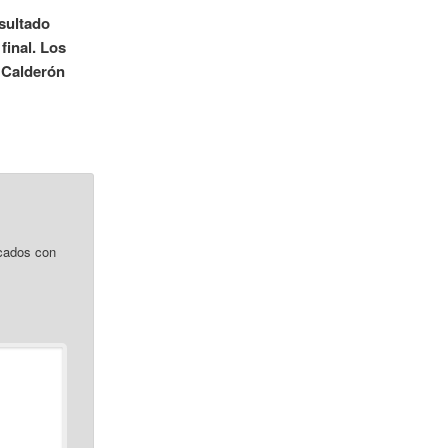
esultado
final. Los
’ Calderón
cados con