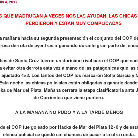
ulio 4, 2017
S QUE MADRUGAN A VECES NOS
LAS
AYUDAN, LAS CHICAS
PERDIERON Y ESTAN MUY COMPLICADAS
la mañana hacia su segunda presentación el conjunto del COP d
orosa derrota de ayer tras ir ganando durante gran parte del enc
bas de Santa Cruz fueron un durisimo rival para el COP que na
a evitar otra derrota esta vez a mano de las patagonicas que las
 ajustado 4×2. Los tantos del COP los marcaron Sofia Garcia y 
sta noche las chicas policiales están obligadas a ganarle desde 
cka de Mar del Plata. Mañana cerrara la etapa clasificatoria ante 
de Corrientes que viene puntero.
A LA MAÑANA NO PUDO Y A LA TARDE MENOS
rde el COP fue goleado por Hacka de Mar del Plata 12×0 y de est
elenco policial se quedó sin chances de pasar a la otra ronda.