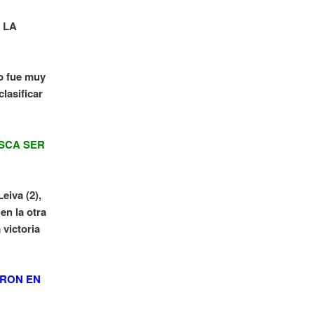
 LA
ro fue muy
lasificar
SCA SER
eiva (2),
en la otra
 victoria
ERON EN