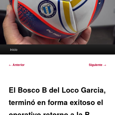
Menú
Inicio
principal
Navegación
←
Anterior
Siguiente
→
de
entradas
El Bosco B del Loco Garcia,
terminó en forma exitoso el
operativo retorno a la B